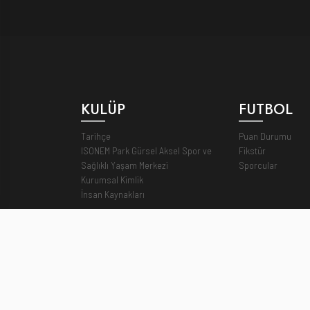
KULÜP
FUTBOL
Tarihçe
Puan Durumu
ISONEM Park Gürsel Aksel Spor ve
Fikstür
Sağlıklı Yaşam Merkezi
Sporcular
Kurumsal Kimlik
İnsan Kaynakları
GÖZTEPE SK