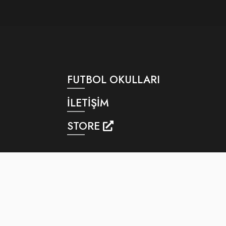
FUTBOL OKULLARI
İLETİŞİM
STORE
isel Verilerin Korunması
Kalite Politikası
Gizlilik Politikası