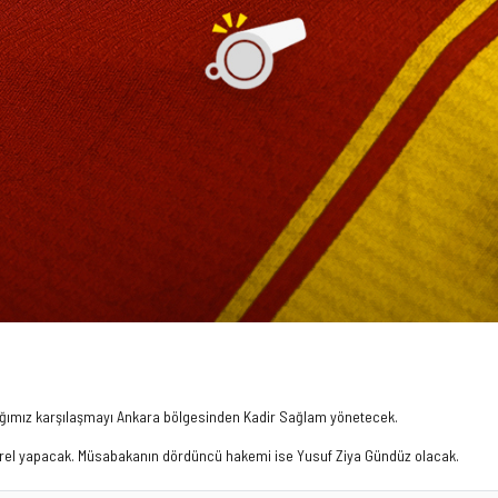
cağımız karşılaşmayı Ankara bölgesinden Kadir Sağlam yönetecek.
Erel yapacak. Müsabakanın dördüncü hakemi ise Yusuf Ziya Gündüz olacak.