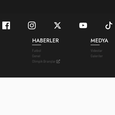
HABERLER
MEDYA
Futbol
Videolar
Genel
Galeriler
Olimpik Branşlar
Bilgi Toplumu Hizmetleri
Kiş