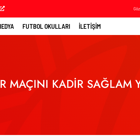
Göz
MEDYA
FUTBOL OKULLARI
İLETIŞIM
OR MAÇINI KADİR SAĞLAM