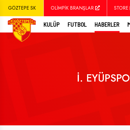
GÖZTEPE SK
OLİMPİK BRANŞLAR
STORE
KULÜP
FUTBOL
HABERLER
İ. EYÜPSP