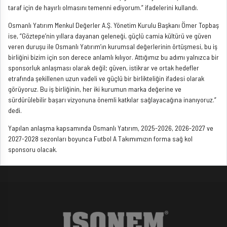
taraf için de hayırlı olmasını temenni ediyorum.” ifadelerini kullandı.
Osmanlı Yatırım Menkul Değerler A.Ş. Yönetim Kurulu Başkanı Ömer Topbaş
ise, “Göztepe’nin yıllara dayanan geleneği, güçlü camia kültürü ve güven
veren duruşu ile Osmanlı Yatırım’ın kurumsal değerlerinin örtüşmesi, bu iş
birliğini bizim için son derece anlamlı kılıyor. Attığımız bu adımı yalnızca bir
sponsorluk anlaşması olarak değil; güven, istikrar ve ortak hedefler
etrafında şekillenen uzun vadeli ve güçlü bir birlikteliğin ifadesi olarak
görüyoruz. Bu iş birliğinin, her iki kurumun marka değerine ve
sürdürülebilir başarı vizyonuna önemli katkılar sağlayacağına inanıyoruz.”
dedi.
Yapılan anlaşma kapsamında Osmanlı Yatırım, 2025-2026, 2026-2027 ve
2027-2028 sezonları boyunca Futbol A Takımımızın forma sağ kol
sponsoru olacak.