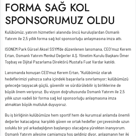
FORMA SAĞ KOL
SPONSORUMUZ OLDU
Kulübümüz, yatırım hizmetleri alanında öncü kuruluşlardan Osmanlı
Yatırım ile 2,5 yıllık forma sağ kol sponsorluğu anlaşmasına imza attı.
ISONEM Park Gürsel Aksel SSYM’de düzenlenen lansmana, CEO'muz Kerem
Ertan, Osmanlı Yatırım Menkul Değerler A.Ş. Yönetim Kurulu Başkanı Ömer
Topbaş ve Dijital Pazarlama Direktörü Mustafa Fuat Vardar katıldı.
Lansmanda konuşan CEO’muz Kerem Ertan, “Kulübümüz olarak
hedeflerimizi yalnızca saha içindeki başarılarla sınırlamıyor; kulübümüzü
geleceğe taşıyacak güçlü, güvenilir ve sürdürülebilir iş birliklerine de
büyük önem veriyoruz. Bu vizyon doğrultusunda Osmanlı Yatırım ile 2,5
yıllık uzun vadeli bir forma sağ kol sponsorluğu anlaşmasına imza
atmaktan büyük mutluluk duyuyoruz.
Bu iş birliğinin kulübümüze hem sportif hem de kurumsal anlamda önemli
değerler katacağına; karşılıklı güven ve ortak hedefler çerçevesinde uzun
soluklu bir yol arkadaşlığının başlangıcı olacağına yürekten inanıyorum.
Osmanlı Yatırım ailesine camiamıza hoş geldiniz diyor, anlaşmanın her iki