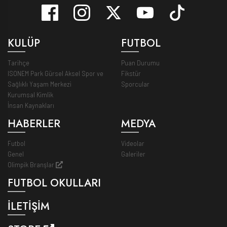
KULÜP
FUTBOL
Tarihçe
Puan Durumu
ISONEM Park Gürsel Aksel Spor ve
Fikstür
Sağlıklı Yaşam Merkezi
Sporcular
Kurumsal Kimlik
İnsan Kaynakları
HABERLER
MEDYA
Futbol
Videolar
Genel
Galeriler
Olimpik Branşlar
FUTBOL OKULLARI
İLETİŞİM