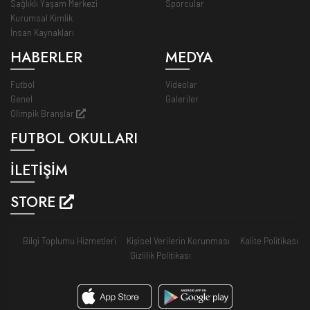
Sağlıklı Yaşam Merkezi
Sporcular
Kurumsal Kimlik
İnsan Kaynakları
HABERLER
MEDYA
Futbol
Videolar
Genel
Galeriler
Olimpik Branşlar
FUTBOL OKULLARI
İLETİŞİM
STORE
Bilgi Toplumu Hizmetleri
Kişisel Verilerin Korunması
Kalite Politikası
Gizlilik Politikası