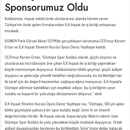
Sponsorumuz Oldu
Kulübümüz, inşaat sektöründe uluslararası alanda hizmet veren
Türkiye’nin önde gelen firmalarından İLK İnşaat ile iş birliği anlaşması
imzaladı.
ISONEM Park Gürsel Aksel SSYM’de gerçekleşen lansmana CEO’muz Kerem
Ertan ve İLK İnşaat Yönetim Kurulu Üyesi Deniz Yeşiltepe katıldı.
CEO’muz Kerem Ertan, “Göztepe Spor Kulübü olarak, güçlü vizyonu ve
uluslararası tecrübesiyle öne çıkan İLK İnşaat ile iş birliği yapmaktan
büyük memnuniyet duyuyoruz. Kulübümüzün köklü geçmişi, güçlü aidiyet
duygusu ve geleceğe yönelik hedefleri doğrultusunda, bu birlikteliğin her
iki taraf için de değerli kazanımlar sağlayacağına inanıyoruz. İLK İnşaat’a
Göztepe ailemize katıldıkları için teşekkür ediyor, bu iş birliğinin uzun
soluklu ve başarılı bir yolculuğa dönüşmesini diliyoruz.” dedi.
İLK İnşaat Yönetim Kurulu Üyesi Deniz Yeşiltepe ise, “Göztepe, 100 yılı aşkın
köklü geçmişiyle yalnızca bir spor kulübü değil, İzmir’in en önemli
değerlerinden biridir. İlk İnşaat olarak, başarılarıyla ‘ilklerin takımı’ olan
Göztepe Spor Kulübü ile yola çıkmaktan büyük mutluluk duyuyoruz. Ortak
aidiyet duygumuzdan beslenen bu birlikteliğin, İzmir’imize değer katacak