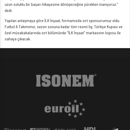
uzun soluklu bir başarı hikayesine dönüşeceğine yürekten inanıyoruz.”
dedi.
Yapılan anlaşmaya göre İLK İnşaat, formamızda sırt sponsorumuz oldu.
Futbol A Takımımız, sezon sonuna kadar tüm resmi lig, Türkiye Kupası ve
özel müsabakalarında sırt bölümünde “İLK İnşaat” markasının logosu ile
sahaya çıkacak.