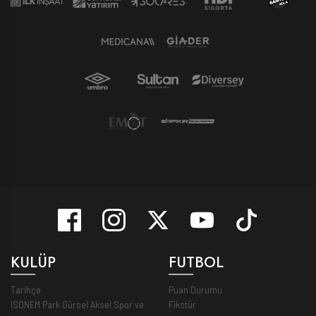
KULÜP
FUTBOL
Tarihçe
Puan Durumu
ISONEM Park Gürsel Aksel Spor ve
Fikstür