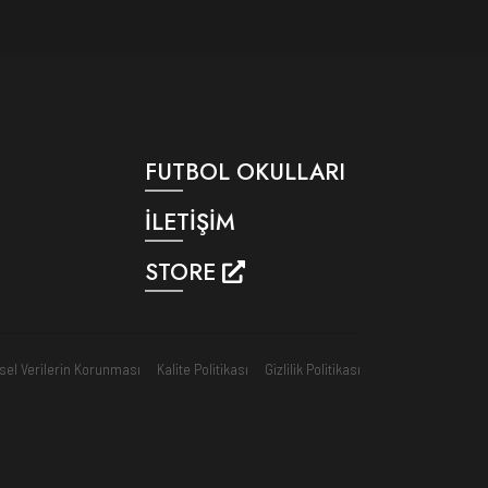
FUTBOL OKULLARI
İLETİŞİM
STORE
isel Verilerin Korunması
Kalite Politikası
Gizlilik Politikası