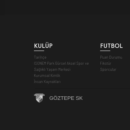
KULÜP
FUTBOL
Tarihçe
Puan Durumu
ISONEM Park Gürsel Aksel Spor ve
Fikstür
Sağlıklı Yaşam Merkezi
Sporcular
Kurumsal Kimlik
İnsan Kaynakları
GÖZTEPE SK