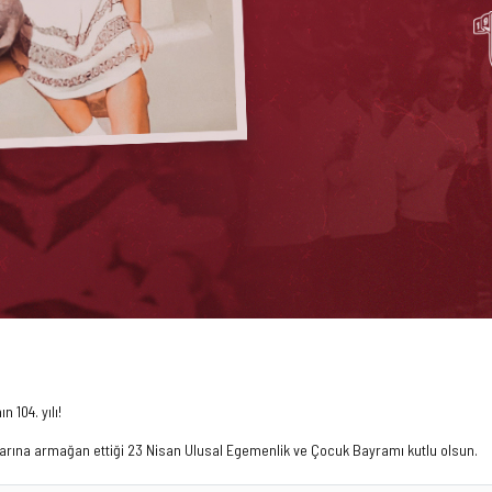
 104. yılı!
arına armağan ettiği 23 Nisan Ulusal Egemenlik ve Çocuk Bayramı kutlu olsun.