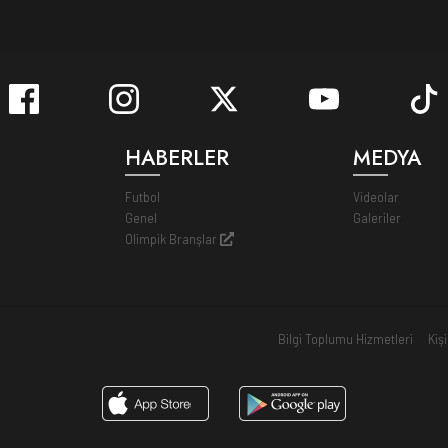
HABERLER
MEDYA
Futbol
Videolar
Genel
Galeriler
Olimpik Branşlar
Bilgi Toplumu Hizmetleri
Kiş