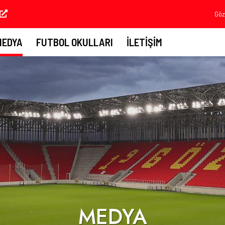
Göz
MEDYA
FUTBOL OKULLARI
İLETIŞIM
MEDYA