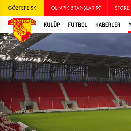
GÖZTEPE SK
OLİMPİK BRANŞLAR
STORE
KULÜP
FUTBOL
HABERLER