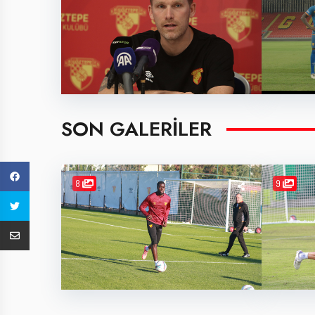
SON GALERILER
8
9