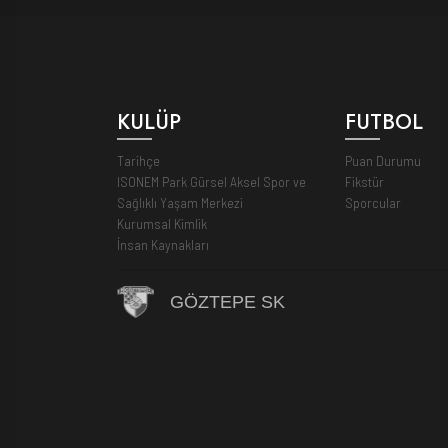
KULÜP
FUTBOL
Tarihçe
Puan Durumu
ISONEM Park Gürsel Aksel Spor ve
Fikstür
Sağlıklı Yaşam Merkezi
Sporcular
Kurumsal Kimlik
İnsan Kaynakları
GÖZTEPE SK