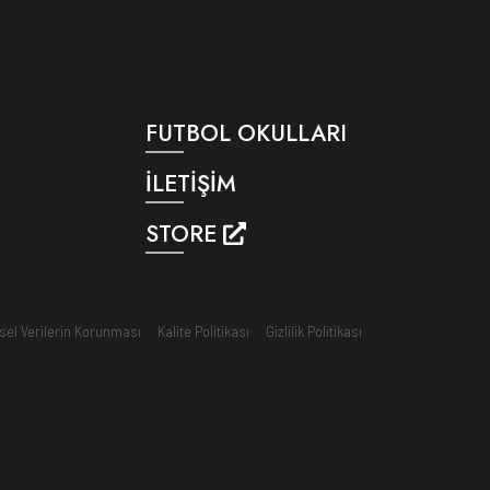
FUTBOL OKULLARI
İLETİŞİM
STORE
isel Verilerin Korunması
Kalite Politikası
Gizlilik Politikası