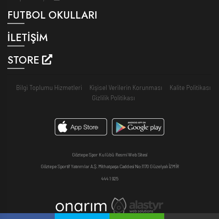
FUTBOL OKULLARI
İLETİŞİM
STORE
Bilgi Toplumu Hizmetleri
Kişisel Verilerin Korunması
Kalite Politikası
Gizlilik Politikası
Göztepe Spor Kulübü Resmi Web Sitesi
Göztepe Sportif Yatırımlar A.Ş. Mithatpaşa Caddesi No:1170 Güzelyalı İZMİR
444 1 925