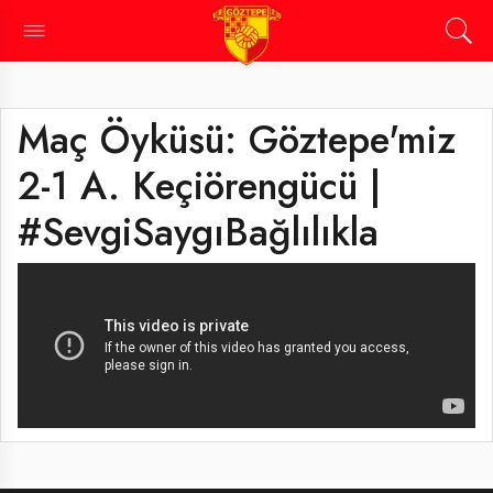
Maç Öyküsü: Göztepe'miz
2-1 A. Keçiörengücü |
#SevgiSaygıBağlılıkla