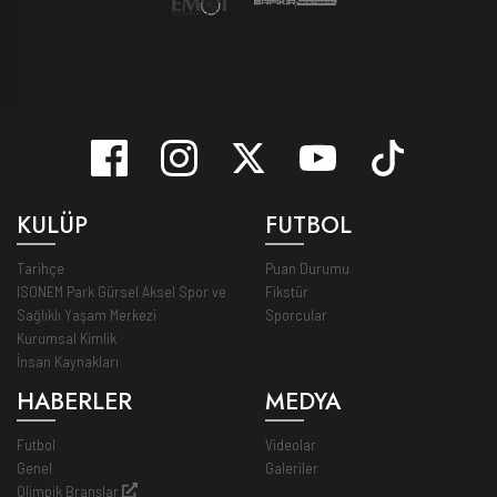
KULÜP
FUTBOL
Tarihçe
Puan Durumu
ISONEM Park Gürsel Aksel Spor ve
Fikstür
Sağlıklı Yaşam Merkezi
Sporcular
Kurumsal Kimlik
İnsan Kaynakları
HABERLER
MEDYA
Futbol
Videolar
Genel
Galeriler
Olimpik Branşlar