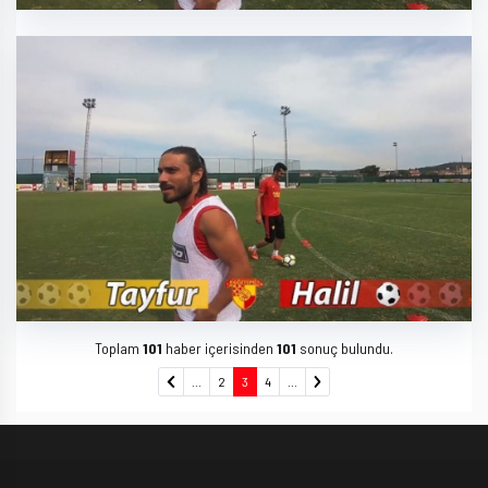
Toplam
101
haber içerisinden
101
sonuç bulundu.
...
2
3
4
...