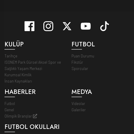
KULÜP
FUTBOL
Tarihçe
Puan Durumu
ISONEM Park Gürsel Aksel Spor ve
Fikstür
Sağlıklı Yaşam Merkezi
Sporcular
Kurumsal Kimlik
İnsan Kaynakları
HABERLER
MEDYA
Futbol
Videolar
Genel
Galeriler
Olimpik Branşlar
FUTBOL OKULLARI