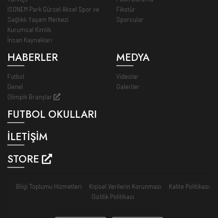
ISONEM Park Gürsel Aksel Spor ve
Fikstür
Sağlıklı Yaşam Merkezi
Sporcular
Kurumsal Kimlik
İnsan Kaynakları
HABERLER
MEDYA
Futbol
Videolar
Genel
Galeriler
Olimpik Branşlar
FUTBOL OKULLARI
İLETİŞİM
STORE
Bilgi Toplumu Hizmetleri
Kişisel Verilerin Korunması
Kalite Politikası
Gizlilik Politikası