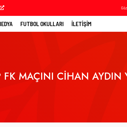
Göz
MEDYA
FUTBOL OKULLARI
İLETIŞIM
 FK MAÇINI CİHAN AYDIN