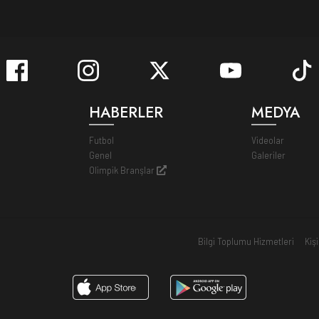
HABERLER
MEDYA
Futbol
Videolar
Genel
Galeriler
Olimpik Branşlar
Bilgi Toplumu Hizmetleri
Kiş