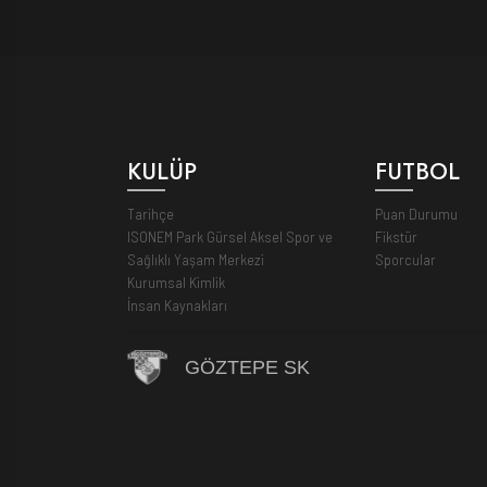
KULÜP
FUTBOL
Tarihçe
Puan Durumu
ISONEM Park Gürsel Aksel Spor ve
Fikstür
Sağlıklı Yaşam Merkezi
Sporcular
Kurumsal Kimlik
İnsan Kaynakları
GÖZTEPE SK