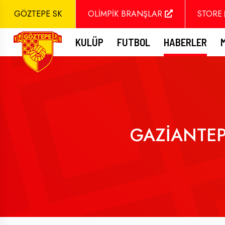
GÖZTEPE SK
OLİMPİK BRANŞLAR
STORE
KULÜP
FUTBOL
HABERLER
GAZİANTEP