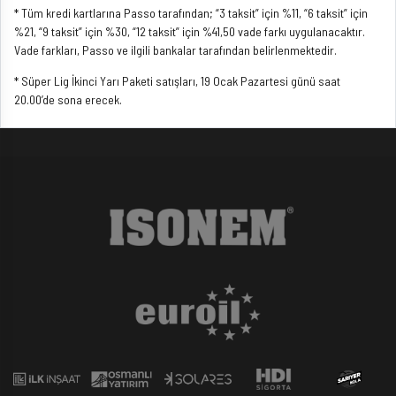
* Tüm kredi kartlarına Passo tarafından; “3 taksit” için %11, “6 taksit” için
%21, “9 taksit” için %30, “12 taksit” için %41,50 vade farkı uygulanacaktır.
Vade farkları, Passo ve ilgili bankalar tarafından belirlenmektedir.
* Süper Lig İkinci Yarı Paketi satışları, 19 Ocak Pazartesi günü saat
20.00’de sona erecek.