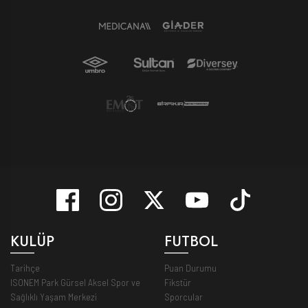
KULÜP
FUTBOL
Tarihçe
Puan Durumu
ISONEM Park Gürsel Aksel Spor ve
Fikstür
Sağlıklı Yaşam Merkezi
Sporcular