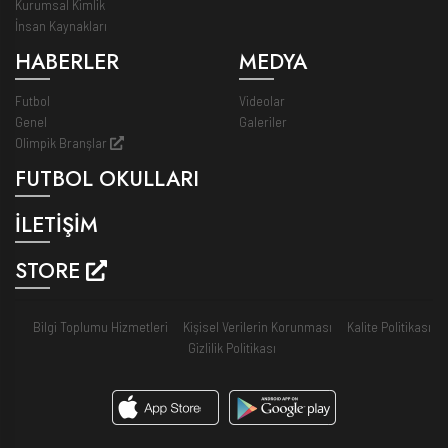
Kurumsal Kimlik
İnsan Kaynakları
HABERLER
MEDYA
Futbol
Videolar
Genel
Galeriler
Olimpik Branşlar
FUTBOL OKULLARI
İLETİŞİM
STORE
Bilgi Toplumu Hizmetleri
Kişisel Verilerin Korunması
Kalite Politikası
Gizlilik Politikası