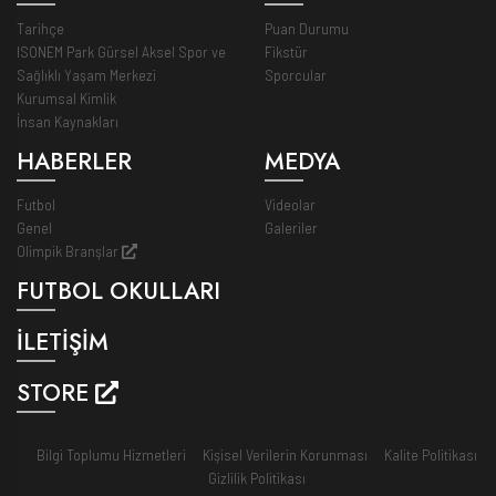
Tarihçe
Puan Durumu
ISONEM Park Gürsel Aksel Spor ve
Fikstür
Sağlıklı Yaşam Merkezi
Sporcular
Kurumsal Kimlik
İnsan Kaynakları
HABERLER
MEDYA
Futbol
Videolar
Genel
Galeriler
Olimpik Branşlar
FUTBOL OKULLARI
İLETİŞİM
STORE
Bilgi Toplumu Hizmetleri
Kişisel Verilerin Korunması
Kalite Politikası
Gizlilik Politikası