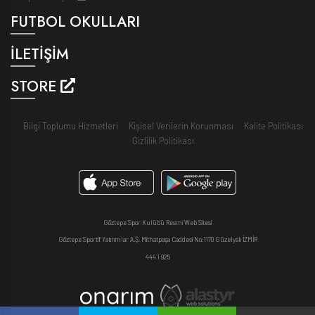
FUTBOL OKULLARI
İLETİŞİM
STORE
Bilgi Toplumu Hizmetleri
Kişisel Verilerin Korunması
Kalite Politikası
Gizlilik Politikası
Göztepe Spor Kulübü Resmi Web Sitesi
Göztepe Sportif Yatırımlar A.Ş. Mithatpaşa Caddesi No:1170 Güzelyalı İZMİR
444 1 925