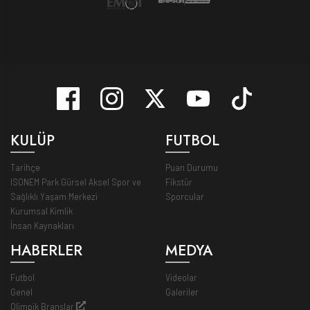
KULÜP
FUTBOL
Tarihçe
Puan Durumu
ISONEM Park Gürsel Aksel Spor ve
Fikstür
Sağlıklı Yaşam Merkezi
Sporcular
Kurumsal Kimlik
İnsan Kaynakları
HABERLER
MEDYA
Futbol
Videolar
Genel
Galeriler
Olimpik Branşlar