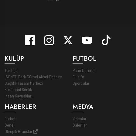
KULÜP
FUTBOL
Tarihçe
Puan Durumu
ISONEM Park Gürsel Aksel Spor ve
Fikstür
Sağlıklı Yaşam Merkezi
Sporcular
Kurumsal Kimlik
İnsan Kaynakları
HABERLER
MEDYA
Futbol
Videolar
Genel
Galeriler
Olimpik Branşlar