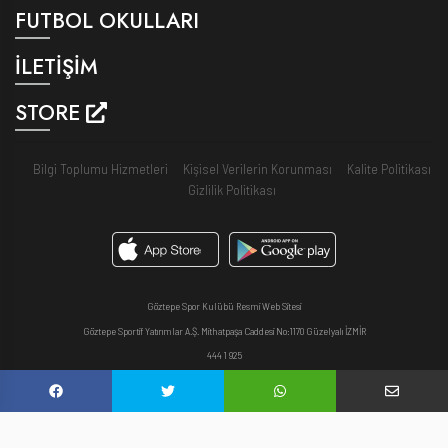
FUTBOL OKULLARI
İLETİŞİM
STORE
Bilgi Toplumu Hizmetleri
Kişisel Verilerin Korunması
Kalite Politikası
Gizlilik Politikası
Göztepe Spor Kulübü Resmi Web Sitesi
Göztepe Sportif Yatırımlar A.Ş. Mithatpaşa Caddesi No:1170 Güzelyalı İZMİR
444 1 925